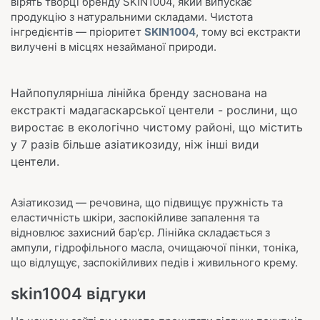
вірять творці бренду SKIN1004, який випускає
продукцію з натуральними складами. Чистота
інгредієнтів — пріоритет
SKIN1004
, тому всі екстракти
вилучені в місцях незайманої природи.
Найпопулярніша лінійка бренду заснована на
екстракті мадагаскарської центели - рослини, що
виростає в екологічно чистому районі, що містить
у 7 разів більше азіатикозиду, ніж інші види
центели.
Азіатикозид — речовина, що підвищує пружність та
еластичність шкіри, заспокійливе запалення та
відновлює захисний бар'єр. Лінійка складається з
ампули, гідрофільного масла, очищаючої пінки, тоніка,
що відлущує, заспокійливих педів і живильного крему.
skin1004 відгуки