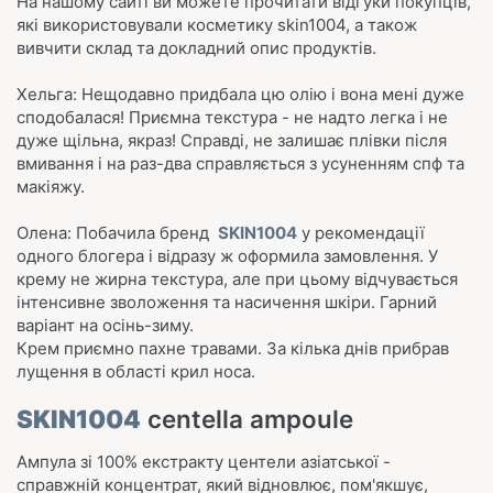
На нашому сайті ви можете прочитати відгуки покупців,
які використовували косметику skin1004, а також
вивчити склад та докладний опис продуктів.
Хельга: Нещодавно придбала цю олію і вона мені дуже
сподобалася! Приємна текстура - не надто легка і не
дуже щільна, якраз! Справді, не залишає плівки після
вмивання і на раз-два справляється з усуненням спф та
макіяжу.
Олена: Побачила бренд
SKIN1004
у рекомендації
одного блогера і відразу ж оформила замовлення. У
крему не жирна текстура, але при цьому відчувається
інтенсивне зволоження та насичення шкіри. Гарний
варіант на осінь-зиму.
Крем приємно пахне травами. За кілька днів прибрав
лущення в області крил носа.
SKIN1004
centella ampoule
Ампула зі 100% екстракту центели азіатської -
справжній концентрат, який відновлює, пом'якшує,