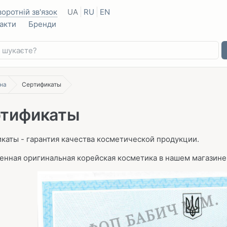
воротній зв'язок
UA
RU
EN
акти
Бренди
на
Сертификаты
тификаты
каты - гарантия качества косметической продукции.
енная оригинальная корейская косметика в нашем магазин