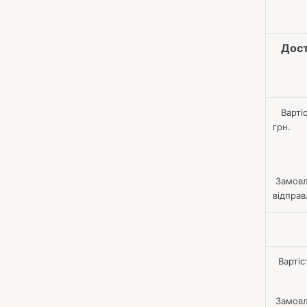
Доста
Варті
грн.
Замовле
відправ
Вартіст
Замовле