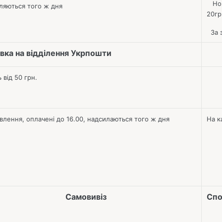
Нов
ляються того ж дня
20г
За з
вка на відділення Укрпошти
ь від 50 грн.
лення, оплачені до 16.00, надсилаються того ж дня
На к
Самовивіз
Спо