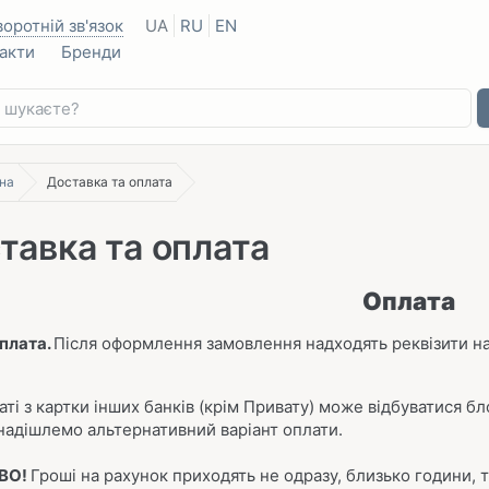
воротній зв'язок
UA
RU
EN
акти
Бренди
на
Доставка та оплата
тавка та оплата
Оплата
дплата.
Після оформлення замовлення надходять реквізити на
аті з картки інших банків (крім Привату) може відбуватися 
 надішлемо альтернативний варіант оплати.
ВО!
Гроші на рахунок приходять не одразу, близько години,