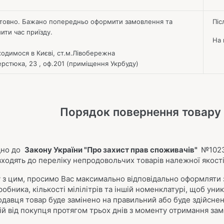
товно.
Бажано попередньо оформити замовлення та
Післ
ити час приїзду.
На 
одимося в Києві, ст.м.Лівобережна
ерстюка, 23 , оф.201 (приміщення Укрбуду)
Порядок повернення товару 
дно до
Закону України "Про захист прав споживачів"
№1023-
входять до переліку непродовольчих товарів належної якості
ку з цим, просимо Вас максимально відповідально оформляти
иробника, кількості мілілітрів та іншій номенклатурі, щоб у
одавця товар буде замінено на правильний або буде здійсне
ій від покупця протягом трьох днів з моменту отримання за