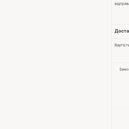
відправ
Доста
Вартіст
Замов