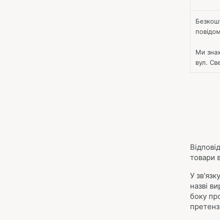
Безкош
повідом
Ми знах
вул. Св
Відпові
товари 
У зв'яз
назві в
боку пр
претенз