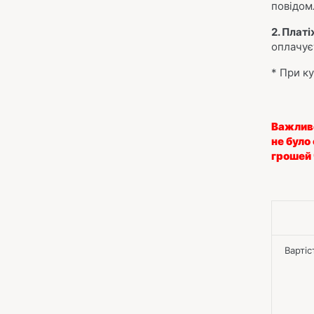
повідом
2. Плат
оплачує
* При ку
Важлив
не було
грошей 
Вартіст