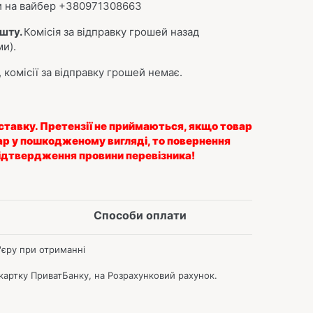
ти на вайбер +380971308663
ошту.
Комісія за відправку грошей назад
ми).
 комісії за відправку грошей немає.
ставку.
Претензії не приймаються, якщо товар
р у пошкодженому вигляді, то повернення
підтвердження провини перевізника!
Способи оплати
єру при отриманні
артку ПриватБанку, на Розрахунковий рахунок.