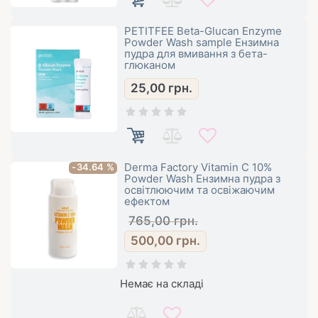
PETITFEE Beta-Glucan Enzyme
Powder Wash sample Ензимна
пудра для вмивання з бета-
глюканом
25,00
грн.
Derma Factory Vitamin C 10%
-34.64 %
Powder Wash Ензимна пудра з
освітлюючим та освіжаючим
ефектом
765,00
грн.
500,00
грн.
Немає на складі