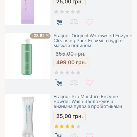
25,00
грн.
Fraijour Original Wormwood Enzyme
-23.82 %
Cleansing Pack Ензимна пудра-
маска з полином
655,00
грн.
499,00
грн.
Fraijour Pro Moisture Enzyme
Powder Wash Зволожуюча
ензимна пудра з пробіотиками
25,00
грн.