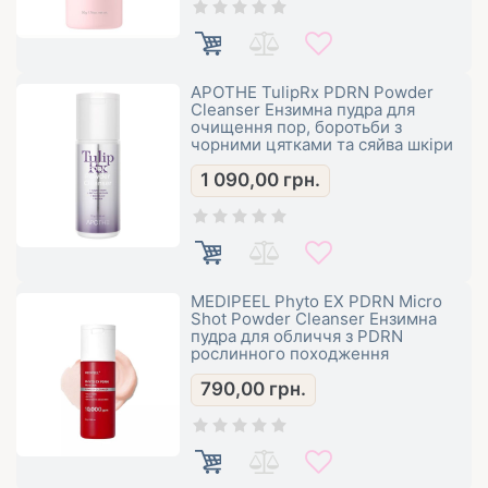
APOTHE TulipRx PDRN Powder
Cleanser Ензимна пудра для
очищення пор, боротьби з
чорними цятками та сяйва шкіри
1 090,00
грн.
MEDIPEEL Phyto EX PDRN Micro
Shot Powder Cleanser Ензимна
пудра для обличчя з PDRN
рослинного походження
790,00
грн.