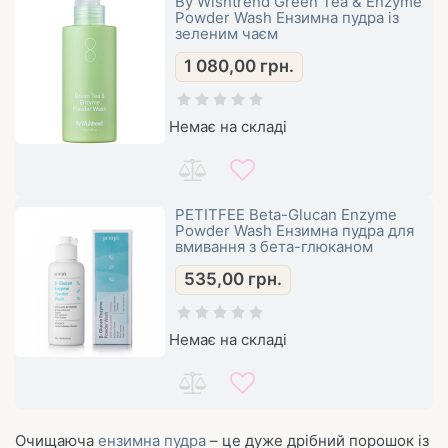
By Wishtrend Green Tea & Enzyme
Powder Wash Ензимна пудра із
зеленим чаєм
1 080,00
грн.
Немає на складі
PETITFEE Beta-Glucan Enzyme
Powder Wash Ензимна пудра для
вмивання з бета-глюканом
535,00
грн.
Немає на складі
Очищаюча
ензимна пудра
– це дуже дрібний порошок із