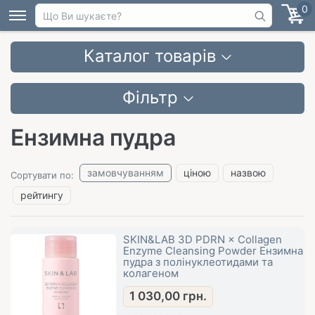
0
Каталог товарів
Фільтр
Ензимна пудра
замовчуванням
ціною
назвою
Сортувати по:
рейтингу
SKIN&LAB 3D PDRN × Collagen
Enzyme Cleansing Powder Ензимна
пудра з полінуклеотидами та
колагеном
1 030,00
грн.