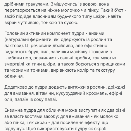
дрібними гранулами. Змішуючись із водою, вона
перетворюється на ніжне молочко чи пінку. Такий б'юті-
засіб підійде власницям будь-якого типу шкіри, навіть
вкрай чутливою, тонкою та сухою.
Головний активний компонент пудри - ензими
(натуральні ферменти, які одержують із рослин та
лактози). Ці речовини дбайливо, але ефективно
видаляють бруд, пил, залишки макіяжу і токсини з
глибини пор, розчиняють сальні пробки, «знімають»
змертвілі клітини шкіри, а також борються з прищиками
та чорними точками, вирівнюють колір та текстуру
обличчя.
Додатково до пудри додають витяжки з рослин, дріжджі
для вмивання, вітаміни, кукурудзяний крохмаль, ефірні
олії, папаїн із соку папаї.
Ензимна пудра для обличчя може виступати як два різні
за властивостями засобу: для вмивання - як молочко
або пінка, і як скраб - для посилення ефекту, що
відлущує. Щоб використовувати пудру як скраб,