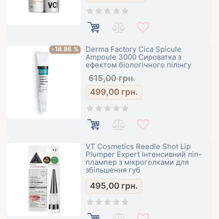
Derma Factory Cica Spicule
-18.86 %
Ampoule 3000 Cироватка з
ефектом біологічного пілінгу
615,00
грн.
499,00
грн.
VT Cosmetics Reedle Shot Lip
Plumper Expert Інтенсивний ліп-
плампер з мікроголками для
збільшення губ
495,00
грн.