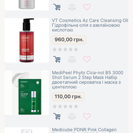
VT Cosmetics Az Care Cleansing Oil
Гідрофільна олія з азелаїновою
кислотою
960,00
грн.
MediPeel Phyto Cica-nol B5 3000
Shot Serum 2 Step Mask Набір
двоетапний сироватка і маска з
центеллою
110,00
грн.
Medicube PDNR Pink Collagen