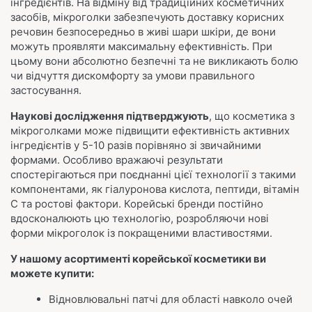
інгредієнтів. На відміну від традиційних косметичних
засобів, мікроголки забезпечують доставку корисних
речовин безпосередньо в живі шари шкіри, де вони
можуть проявляти максимальну ефективність. При
цьому вони абсолютно безпечні та не викликають болю
чи відчуття дискомфорту за умови правильного
застосування.
Наукові дослідження підтверджують
, що косметика з
мікроголками може підвищити ефективність активних
інгредієнтів у 5-10 разів порівняно зі звичайними
формами. Особливо вражаючі результати
спостерігаються при поєднанні цієї технології з такими
компонентами, як гіалуронова кислота, пептиди, вітамін
С та ростові фактори. Корейські бренди постійно
вдосконалюють цю технологію, розробляючи нові
форми мікроголок із покращеними властивостями.
У нашому асортименті корейської косметики ви
можете купити:
Відновлювальні патчі для області навколо очей