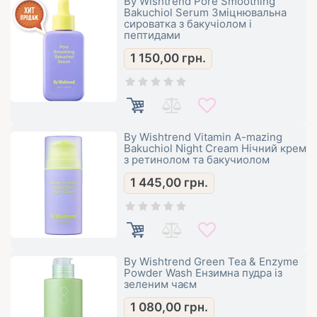
By Wishtrend Pore Smoothing
Bakuchiol Serum Зміцнювальна
сироватка з бакучіолом і
пептидами
1 150,00
грн.
By Wishtrend Vitamin A-mazing
Bakuchiol Night Cream Нічний крем
з ретинолом та бакучиолом
1 445,00
грн.
By Wishtrend Green Tea & Enzyme
Powder Wash Ензимна пудра із
зеленим чаєм
1 080,00
грн.