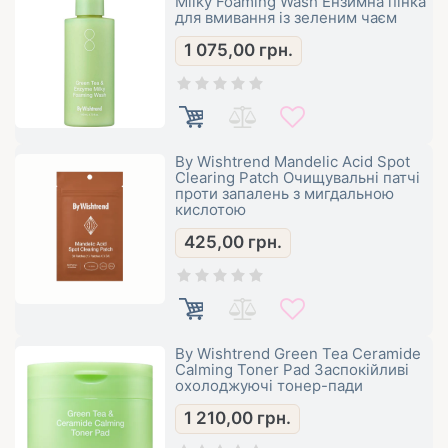
Milky Foaming Wash Ензимна пінка
для вмивання із зеленим чаєм
1 075,00
грн.
By Wishtrend Mandelic Acid Spot
Clearing Patch Очищувальні патчі
проти запалень з мигдальною
кислотою
425,00
грн.
By Wishtrend Green Tea Ceramide
Calming Toner Pad Заспокійливі
охолоджуючі тонер-пади
1 210,00
грн.