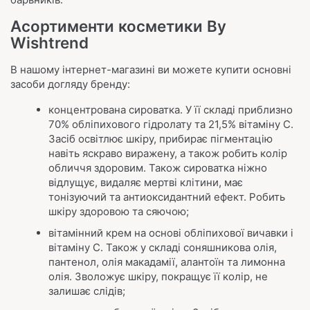
Асортименти косметики By
Wishtrend
В нашому інтернет-магазині ви можете купити основні
засоби догляду бренду:
концентрована сироватка. У її складі приблизно
70% обліпихового гідролату та 21,5% вітаміну С.
Засіб освітлює шкіру, прибирає пігментацію
навіть яскраво виражену, а також робить колір
обличчя здоровим. Також сироватка ніжно
відлущує, видаляє мертві клітини, має
тонізуючий та антиоксидантний ефект. Робить
шкіру здоровою та сяючою;
вітамінний крем на основі обліпихової вичавки і
вітаміну С. Також у складі соняшникова олія,
пантенол, олія макадамії, алантоїн та лимонна
олія. Зволожує шкіру, покращує її колір, не
залишає слідів;