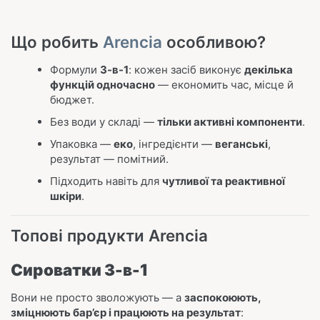
Що робить
Arencia
особливою?
Формули
3-в-1
: кожен засіб виконує
декілька
функцій одночасно
— економить час, місце й
бюджет.
Без води у складі —
тільки активні компоненти
.
Упаковка —
еко
, інгредієнти —
веганські
,
результат — помітний.
Підходить навіть для
чутливої та реактивної
шкіри
.
Топові продукти Arencia
Сироватки 3-в-1
Вони не просто зволожують — а
заспокоюють,
зміцнюють бар’єр і працюють на результат
: