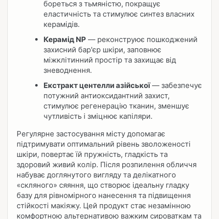
бореться з тьмяністю, покращує
еластичність та стимулює синтез власних
керамідів.
Керамід NP
— реконструює пошкоджений
захисний бар'єр шкіри, заповнює
міжклітинний простір та захищає від
зневоднення.
Екстракт центелли азійської
— забезпечує
потужний антиоксидантний захист,
стимулює регенерацію тканин, зменшує
чутливість і зміцнює капіляри.
Регулярне застосування місту допомагає
підтримувати оптимальний рівень зволоженості
шкіри, повертає їй пружність, гладкість та
здоровий живий колір. Після розпилення обличчя
набуває доглянутого вигляду та делікатного
«скляного» сяяння, що створює ідеальну гладку
базу для рівномірного нанесення та підвищення
стійкості макіяжу. Цей продукт стає незамінною
комфортною альтернативою важким сироваткам та