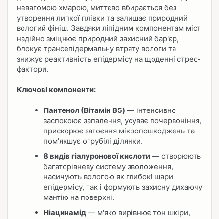
невагомою хмарою, миттєво вбирається без
утворення липкої плівки та залишає природний
вологий фініш. Завдяки ліпідним компонентам міст
надійно зміцнює природний захисний бар'єр,
блокує трансепідермальну втрату вологи та
знижує реактивність епідермісу на щоденні стрес-
фактори.
Ключові компоненти:
Пантенол (Вітамін B5)
— інтенсивно
заспокоює запалення, усуває почервоніння,
прискорює загоєння мікропошкоджень та
пом'якшує огрубілі ділянки.
8 видів гіалуронової кислоти
— створюють
багаторівневу систему зволоження,
насичують вологою як глибокі шари
епідермісу, так і формують захисну дихаючу
мантію на поверхні.
Ніацинамід
— м'яко вирівнює тон шкіри,