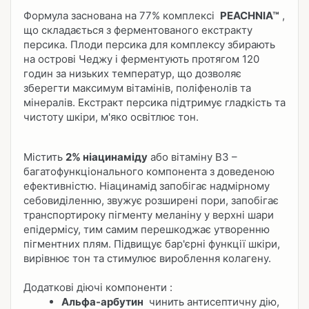
Формула заснована на 77% комплексі
PEACHNIA™
,
що складається з ферментованого екстракту
персика. Плоди персика для комплексу збирають
на острові Чеджу і ферментують протягом 120
годин за низьких температур, що дозволяє
зберегти максимум вітамінів, поліфенолів та
мінералів. Екстракт персика підтримує гладкість та
чистоту шкіри, м'яко освітлює тон.
Містить
2% ніацинаміду
або вітаміну B3 –
багатофункціонального компонента з доведеною
ефективністю. Ніацинамід запобігає надмірному
себовиділенню, звужує розширені пори, запобігає
транспортироку пігменту меланіну у верхні шари
епідермісу, тим самим перешкоджає утворенню
пігментних плям. Підвищує бар'єрні функції шкіри,
вирівнює тон та стимулює вироблення колагену.
Додаткові діючі компоненти :
Альфа-арбутин
чинить антисептичну дію,