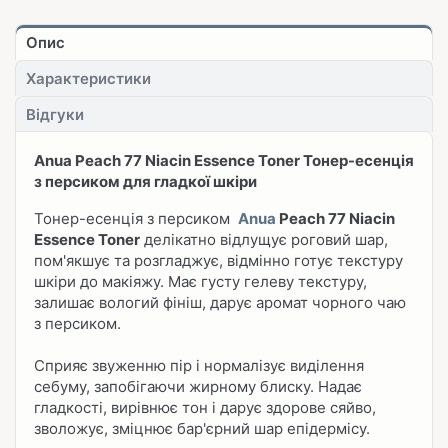
Опис
Характеристики
Відгуки
Anua Peach 77 Niacin Essence Toner Тонер-есенція
з персиком для гладкої шкіри
Тонер-есенція з персиком
Anua
Peach 77 Niacin
Essence Toner
делікатно відлущує роговий шар,
пом'якшує та розгладжує, відмінно готує текстуру
шкіри до макіяжу. Має густу гелеву текстуру,
залишає вологий фініш, дарує аромат чорного чаю
з персиком.
Сприяє звуженню пір і нормалізує виділення
себуму, запобігаючи жирному блиску. Надає
гладкості, вирівнює тон і дарує здорове сяйво,
зволожує, зміцнює бар'єрний шар епідермісу.