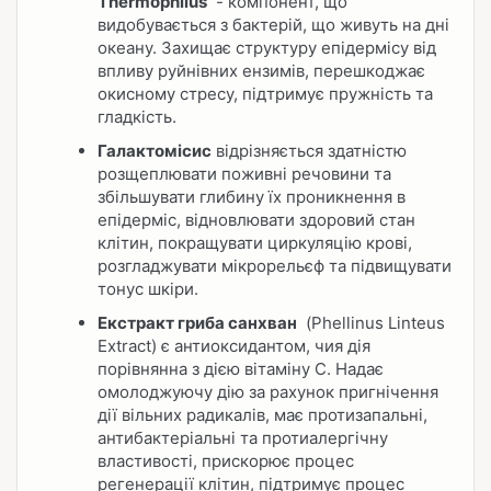
Thermophilus
- компонент, що
видобувається з бактерій, що живуть на дні
океану. Захищає структуру епідермісу від
впливу руйнівних ензимів, перешкоджає
окисному стресу, підтримує пружність та
гладкість.
Галактомісис
відрізняється здатністю
розщеплювати поживні речовини та
збільшувати глибину їх проникнення в
епідерміс, відновлювати здоровий стан
клітин, покращувати циркуляцію крові,
розгладжувати мікрорельєф та підвищувати
тонус шкіри.
Екстракт гриба санхван
(Phellinus Linteus
Extract) є антиоксидантом, чия дія
порівнянна з дією вітаміну C. Надає
омолоджуючу дію за рахунок пригнічення
дії вільних радикалів, має протизапальні,
антибактеріальні та протиалергічну
властивості, прискорює процес
регенерації клітин, підтримує процес