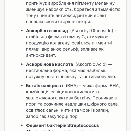
пригнічує вироблення пігменту меланіну,
зменшує набряклість, бореться з тьмяністю
тону і чинить антиоксидантний ефект,
сповільнюючи старіння шкіри.
Аскорбіл глюкозид
(Ascorbyl Glucoside) -
стабільна форма вітаміну С, стимулює
продукцію колагену, освітлює пігментні
плями, вирівнює рельєф, впливає як
антиоксидант.
Аскорбінова кислота
(Ascorbic Acid) —
нестабільна форма, яка має найбільш
потужну освітлювальну та антивікову дію.
Бетаїн саліцилат
(BHA) – м'яка форма BHA,
комбінація саліцилової кислоти та
зволожуючого активу бетаїну. Проникає в
пори та розчиняє надлишки шкірного сала,
освітлює сальні нитки та чорні крапки,
запобігає закупорці пор.
Фермент бактерій Streptococcus