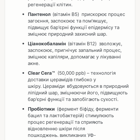
регенерації клітин.
Пантенол
(вітамін B5) прискорює процес
загоєння, заспокоює та пом'якшує,
підвищує бар'єрні функції епідермісу та
зміцнює природний захисний шар.
Ціанокобаламін
(вітамін B12) зволожує,
заспокоює, пригнічує запальний процес,
зміцнює капіляри, допомагає у лікуванні
акне.
Clear Cera™
(50,000 ppb) – технологія
доставки церамідів глибоко у
шкіру. Цераміди
вбудовуються в природний
ліпідний шар, зміцнюючи його, підвищують
бар'єрні функції та запобігають сухості.
Пробіотики
(фермент біфіду, ферменти
бацил та лактобактерій) стимулюють
процес регенерації та сприяють
відновленню шкіри після
пошкоджень. викликаних УФ-