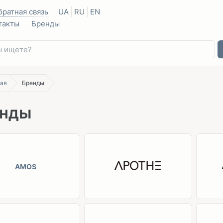
братная связь
UA
RU
EN
такты
Бренды
ая
Бренды
енды
AMOS